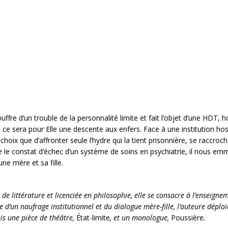
uffre d’un trouble de la personnalité limite et fait l’objet d’une HDT, ho
, ce sera pour Elle une descente aux enfers. Face à une institution hos
choix que d’affronter seule l’hydre qui la tient prisonnière, se raccroc
e le constat d’échec d’un système de soins en psychiatrie, il nous em
ne mère et sa fille.
e littérature et licenciée en philosophie, elle se consacre à l’enseigneme
 d’un naufrage institutionnel et du dialogue mère-fille, l’auteure déploi
nis une pièce de théâtre,
État-limite
, et un monologue,
Poussière
.