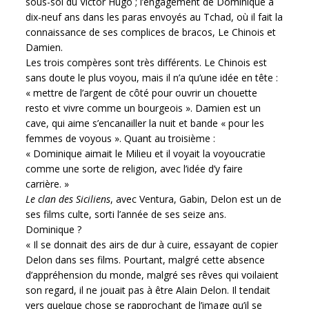
sous-sol du Victor Hugo ; l’engagement de Dominique à
dix-neuf ans dans les paras envoyés au Tchad, où il fait la
connaissance de ses complices de bracos, Le Chinois et
Damien.
Les trois compères sont très différents. Le Chinois est
sans doute le plus voyou, mais il n’a qu’une idée en tête :
« mettre de l’argent de côté pour ouvrir un chouette
resto et vivre comme un bourgeois ». Damien est un
cave, qui aime s’encanailler la nuit et bande « pour les
femmes de voyous ». Quant au troisième :
« Dominique aimait le Milieu et il voyait la voyoucratie
comme une sorte de religion, avec l’idée d’y faire
carrière. »
Le clan des Siciliens
, avec Ventura, Gabin, Delon est un de
ses films culte, sorti l’année de ses seize ans.
Dominique ?
« Il se donnait des airs de dur à cuire, essayant de copier
Delon dans ses films. Pourtant, malgré cette absence
d’appréhension du monde, malgré ses rêves qui voilaient
son regard, il ne jouait pas à être Alain Delon. Il tendait
vers quelque chose se rapprochant de l’image qu’il se