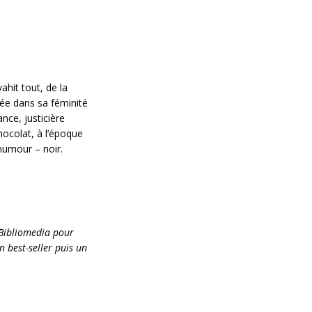
hit tout, de la
hée dans sa féminité
nce, justicière
hocolat, à l’époque
humour – noir.
 Bibliomedia pour
 best-seller puis un