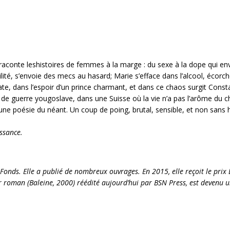
conte leshistoires de femmes à la marge : du sexe à la dope qui enva
ilité, s’envoie des mecs au hasard; Marie s’efface dans l’alcool, écorc
mate, dans l’espoir d’un prince charmant, et dans ce chaos surgit Consta
e guerre yougoslave, dans une Suisse où la vie n’a pas l’arôme du c
une poésie du néant. Un coup de poing, brutal, sensible, et non sans 
ssance.
-Fonds. Elle a publié de nombreux ouvrages. En 2015, elle reçoit le prix
r roman (Baleine, 2000) réédité aujourd’hui par BSN Press, est devenu un