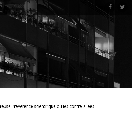
f
t
ureuse irrévérence scientifique ou les contre-allées