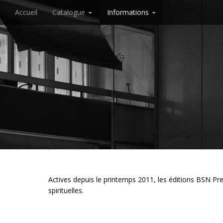
M
S
Accueil
Catalogue
Informations
k
a
i
i
p
n
t
o
m
c
e
o
n
n
u
t
e
n
t
Actives depuis le printemps 2011, les éditions BSN Press
spirituelles.